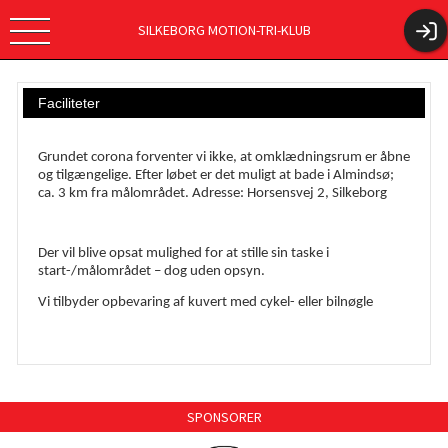
SILKEBORG MOTION-TRI-KLUB
Faciliteter
Grundet corona forventer vi ikke, at omklædningsrum er åbne
og tilgængelige. Efter løbet er det muligt at bade i Almindsø;
ca. 3 km fra målområdet. Adresse: Horsensvej 2, Silkeborg
Der vil blive opsat mulighed for at stille sin taske i
start-/målområdet – dog uden opsyn.
Vi tilbyder opbevaring af kuvert med cykel- eller bilnøgle
SPONSORER