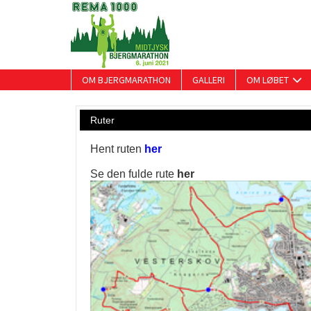
OM BJERGMARATHON
GALLERI
OM LØBET
Ruter
Hent ruten
her
Se den fulde rute
her