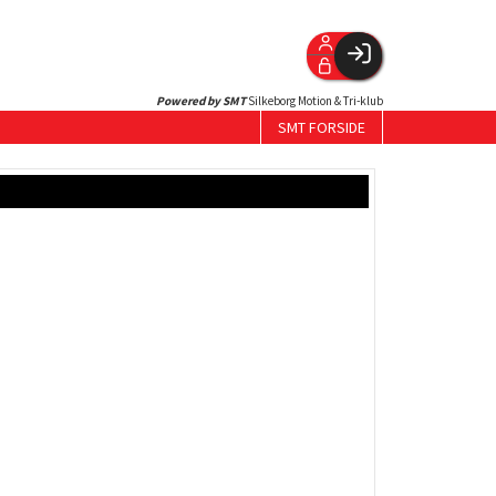
Facebook login
Powered by SMT
Silkeborg Motion & Tri-klub
Husk mig
SMT FORSIDE
Glemt password
Opret profil
Log ind