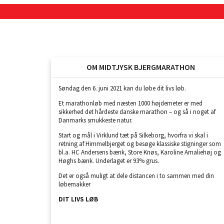
OM MIDTJYSK BJERGMARATHON
Søndag den 6. juni 2021 kan du løbe dit livs løb.
Et marathonløb med næsten 1000 højdemeter er med
sikkerhed det hårdeste danske marathon – og så i noget af
Danmarks smukkeste natur.
Start og mål i Virklund tæt på Silkeborg, hvorfra vi skal i
retning af Himmelbjerget og besøge klassiske stigninger som
bl.a. HC Andersens bænk, Store Knøs, Karoline Amaliehøj og
Høghs bænk. Underlaget er 93% grus.
Det er også muligt at dele distancen i to sammen med din
løbemakker
DIT LIVS LØB